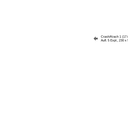
Crash/Krach 1 (17.0
Aufl. 5 Expl., 230 x